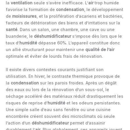
la
ventilation
seule s’avère inefficace. L’
air
trop humide
favorise la formation de
condensation
, le développement
de
moisissures
, et la prolifération d’acariens et bactéries,
facteurs de détérioration des biens et d’irritations sur la
santé
. Dans un salon, une chambre, une cave ou une
buanderie, le
déshumidificateur
s’impose dès lors que le
taux d’
humidité
dépasse 60%. L’appareil constitue donc
un allié structurant pour maintenir une
qualité de l’air
optimale et éviter de lourds frais de rénovation.
Il existe divers contextes courants justifiant son
utilisation. En hiver, le contraste thermique provoque de
la
condensation
sur les parois froides. Après un dégât
des eaux ou lors de la rénovation d’un sous-sol, le
séchage accéléré des matériaux réduit drastiquement les
risques de reprise d’
humidité
et les odeurs persistantes.
Une simple salle d’eau sans fenêtre ou une cuisine
encombrée créent souvent des microclimats où seule
l’action d’un
déshumidificateur
permet d’assainir
durablement l’
air
. Plus globalement, ces appareils jouent