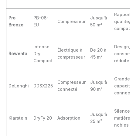
Rapport
Pro
PB-06-
Jusqu’à
Compresseur
qualité/pri
Breeze
EU
50 m²
compacit
Intense
Design,
Électrique à
De 20 à
Rowenta
Dry
consomma
compresseur
45 m²
Compact
réduite
Grande
Compresseur
Jusqu’à
DeLonghi
DDSX225
capacité,
connecté
90 m²
connectiv
Silence,
Jusqu’à
Klarstein
DryFy 20
Adsorption
matières
25 m²
nobles