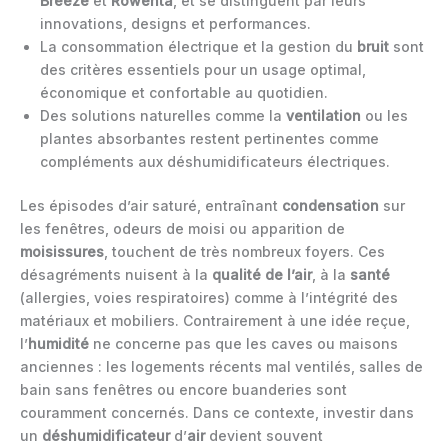
Breeze
et
Rowenta
, et se distinguent par leurs
innovations, designs et performances.
La consommation électrique et la gestion du
bruit
sont
des critères essentiels pour un usage optimal,
économique et confortable au quotidien.
Des solutions naturelles comme la
ventilation
ou les
plantes absorbantes restent pertinentes comme
compléments aux déshumidificateurs électriques.
Les épisodes d’air saturé, entraînant
condensation
sur
les fenêtres, odeurs de moisi ou apparition de
moisissures
, touchent de très nombreux foyers. Ces
désagréments nuisent à la
qualité de l’air
, à la
santé
(allergies, voies respiratoires) comme à l’intégrité des
matériaux et mobiliers. Contrairement à une idée reçue,
l’
humidité
ne concerne pas que les caves ou maisons
anciennes : les logements récents mal ventilés, salles de
bain sans fenêtres ou encore buanderies sont
couramment concernés. Dans ce contexte, investir dans
un
déshumidificateur
d’
air
devient souvent