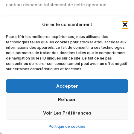
continu dispense totalement de cette opération.
Peut-on utiliser un déshumidificateur toute l’année ?
Gérer le consentement
Oui, mais ce n’est généralement utile que lors des
périodes où l’humidité ambiante dépasse 60 % (saison
Pour offrir les meilleures expériences, nous utilisons des
des pluies, hiver, séchage du linge). Durant la saison
technologies telles que les cookies pour stocker et/ou accéder aux
sèche, il est recommandé de surveiller le taux d’humidité
informations des appareils. Le fait de consentir à ces technologies
pour éviter d’assécher l’air.
nous permettra de traiter des données telles que le comportement
de navigation ou les ID uniques sur ce site. Le fait de ne pas
consentir ou de retirer son consentement peut avoir un effet négatif
Un déshumidificateur permet-il d’éviter les problèmes de
sur certaines caractéristiques et fonctions.
moisissures ?
Oui, en maintenant le taux d’humidité sous le seuil
Accepter
critique (généralement 55-60 %), il prévient la
prolifération des moisissures sur les murs, plafonds et
Refuser
textiles. Cependant, si les moisissures sont déjà
installées, un nettoyage préalable et un traitement
Voir Les Préférences
antifongique restent nécessaires.
Politique de cookies
Quelle place accorder à la ventilation naturelle ?